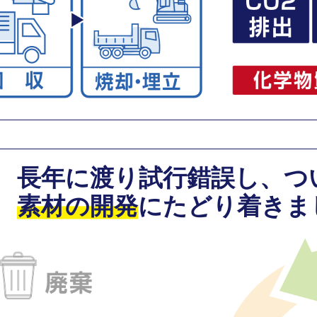
長年に渡り試行錯誤し、
つ
素材の開発
に
たどり着きま