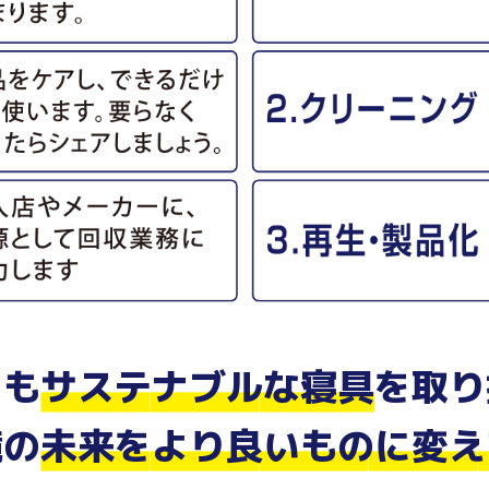
たも
サステナブルな寝具
を
取り
境の
未来を
より良いものに変え