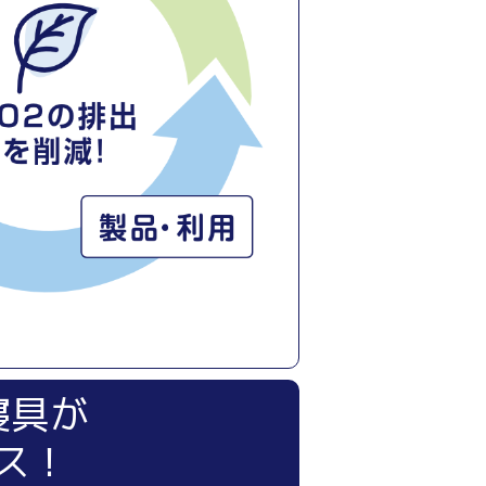
寝具が
ス！