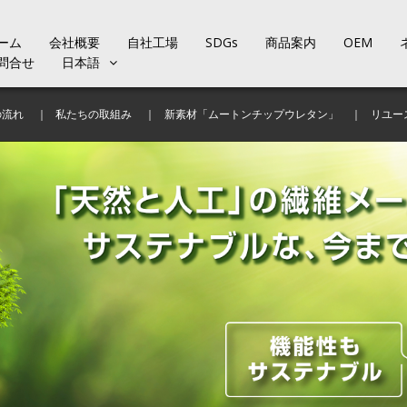
ーム
会社概要
自社工場
SDGs
商品案内
OEM
問合せ
日本語
の流れ
私たちの取組み
新素材「ムートンチップウレタン」
リユー