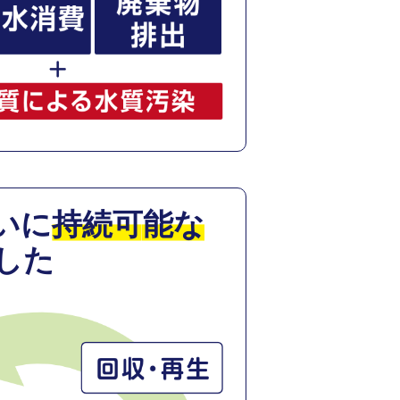
いに
持続可能な
した